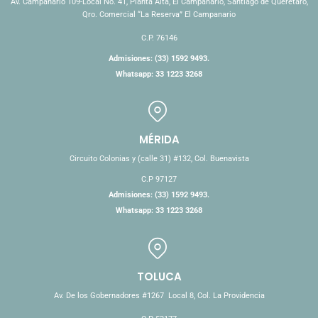
Av. Campanario 109-Local No. 41, Planta Alta, El Campanario, Santiago de Querétaro,
Qro. Comercial “La Reserva” El Campanario
C.P. 76146
Admisiones: (33) 1592 9493.
Whatsapp: 33 1223 3268
MÉRIDA
Circuito Colonias y (calle 31) #132, Col. Buenavista
C.P 97127
Admisiones: (33) 1592 9493.
Whatsapp: 33 1223 3268
TOLUCA
Av. De los Gobernadores #1267 Local 8, Col. La Providencia