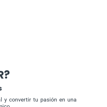
R?
s
l y convertir tu pasión en una
mico.