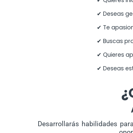
✔
Quieres in
✔
Deseas gen
✔
Te apasion
✔
Buscas pro
✔
Quieres ap
✔
Deseas est
¿
Desarrollarás habilidades par
opor