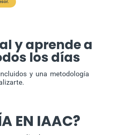
esor.
al y aprende a
dos los días
incluidos y una metodología
lizarte.
A EN IAAC?