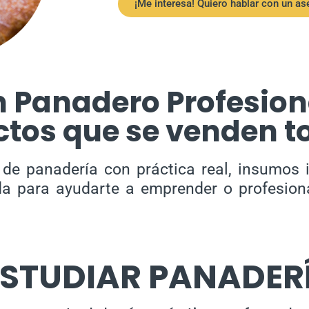
¡Me interesa! Quiero hablar con un as
n Panadero Profesion
ctos que se venden to
e panadería con práctica real, insumos 
a para ayudarte a emprender o profesiona
ESTUDIAR PANADERÍ